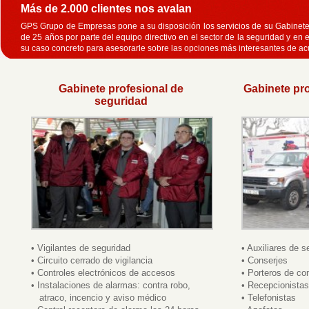
Más de 2.000 clientes nos avalan
GPS Grupo de Empresas pone a su disposición los servicios de su Gabinete 
de 25 años por parte del equipo directivo en el sector de la seguridad y en 
su caso concreto para asesorarle sobre las opciones más interesantes de a
Gabinete profesional de
Gabinete pro
seguridad
• Vigilantes de seguridad
• Auxiliares de s
• Circuito cerrado de vigilancia
• Conserjes
• Controles electrónicos de accesos
• Porteros de c
• Instalaciones de alarmas: contra robo,
• Recepcionistas
atraco, incencio y aviso médico
• Telefonistas