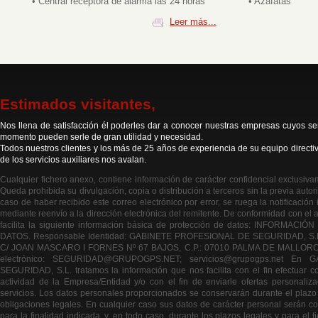
• Central receptora de alarma las 24 horas
• Azafatas
Leer más...
Estimados visitantes,
Nos llena de satisfacción él poderles dar a conocer nuestras empresas cuyos s
momento pueden serle de gran utilidad y necesidad.
Todos nuestros clientes y los más de 25 años de experiencia de su equipo directiv
de los servicios auxiliares nos avalan.
Cualquier fichero anexo, contiene información de carácter confidencial exclusivam
Queda prohibida su divulgación, copia o distribución a terceros sin la previa autor
caso de haber recibido este correo electrónico por error, se ruega la notificación
mediante reenvío a la dirección electrónica del remitente. De conformidad con el ar
facilita la siguiente información básica de protección de datos: INFORMA
DATOS. Responsable Identidad: GABINETE PROFESIONAL DE SEGURIDAD, S.L. -
C/ JOAN MASCARO I FORNES Nº 67 BAJOS, C.P.: 07010 PALMA DE MALLORCA
electrónico: SEGURIDAD@GRUPOGPS.NET; servicios@grupogps.net En
SEGURIDAD, S.L. tratamos la información que nos facilita con el fin efectuar c
actividad de la Empresa/Entidad y/o con el fin de enviarle ofertas personaliz
servicios. Los datos personales proporcionados se conservarán durante el plazo
obligaciones legales. En cualquier caso sus datos de carácter personal serán c
para la finalidad indicada, y, en todo caso, durante los plazos legales y para el